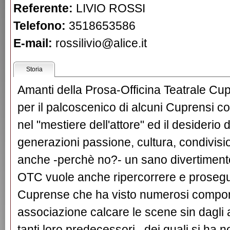
Referente:
LIVIO ROSSI
Telefono:
3518653586
E-mail:
rossilivio@alice.it
Storia
Amanti della Prosa-Officina Teatrale Cu
per il palcoscenico di alcuni Cuprensi co
nel "mestiere dell'attore" ed il desiderio
generazioni passione, cultura, condivisio
anche -perchè no?- un sano divertimento
OTC vuole anche ripercorrere e prosegui
Cuprense che ha visto numerosi compone
associazione calcare le scene sin dagli an
tanti loro predecessori , dei quali si ha n