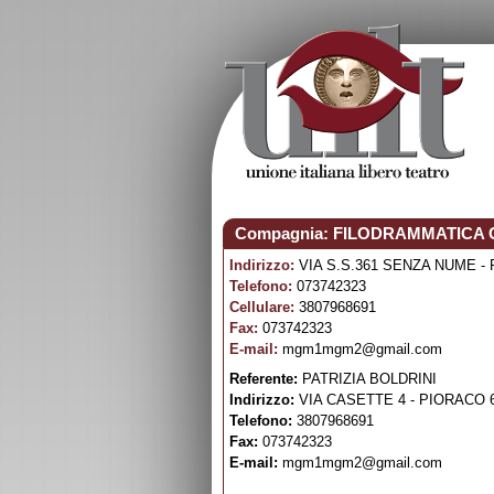
Compagnia: FILODRAMMATICA
Indirizzo:
VIA S.S.361 SENZA NUME -
Telefono:
073742323
Cellulare:
3807968691
Fax:
073742323
E-mail:
mgm1mgm2@gmail.com
Referente:
PATRIZIA BOLDRINI
Indirizzo:
VIA CASETTE 4 - PIORACO 
Telefono:
3807968691
Fax:
073742323
E-mail:
mgm1mgm2@gmail.com