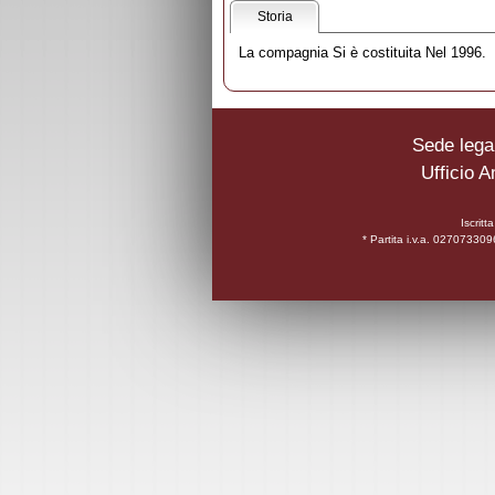
Storia
La compagnia Si è costituita Nel 1996.
Sede legal
Ufficio A
Iscrit
* Partita i.v.a. 0270733