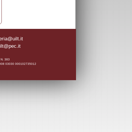
ria@uilt.it
ilt@pec.it
0 N. 383
A 02008 03030 000102735012