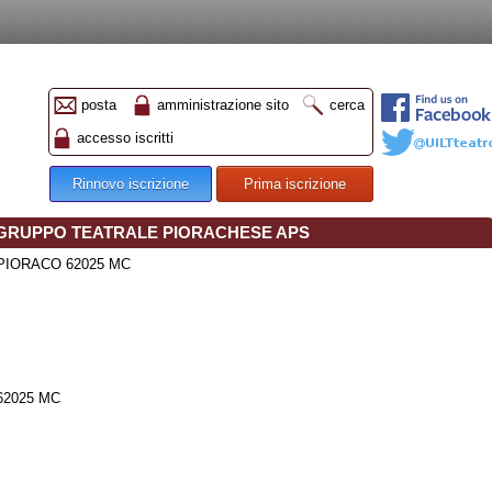
posta
amministrazione sito
cerca
accesso iscritti
Rinnovo iscrizione
Prima iscrizione
 GRUPPO TEATRALE PIORACHESE APS
 PIORACO 62025 MC
62025 MC