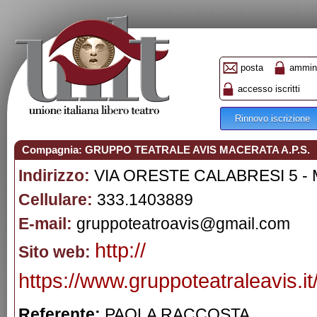
posta
ammini
accesso iscritti
Rinnovo iscrizione
Compagnia: GRUPPO TEATRALE AVIS MACERATA A.P.S.
Indirizzo:
VIA ORESTE CALABRESI 5 -
Cellulare:
333.1403889
E-mail:
gruppoteatroavis@gmail.com
http://
Sito web:
https://www.gruppoteatraleavis.it
Referente:
PAOLA RACCOSTA